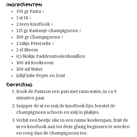
Ingredienten
150
gr
Pasta
√
1
st
Ui
√
2
teen
Knoflook
√
125
gr
Kastanje champignons
√
100
gr
Champignons
√
2
takje
Peterselie
√
2
el
Bloem
0,5
blokje Paddenstoelenbouillon
100
ml
Kookroom
100
ml
Water
(olijf)olie Peper en Zout
Bereiding
Kook de Pasta in een pan met ruim water, in ca 9
minuten gaar
Snipper de ui en snij de knoflook fijn, borstel de
champignons schoon en snij in plakjes.
Verhit een beetje olie in een ruime koekenpan, fruit de
ui en knoflook aan tot deze glazig beginnen te worden
en voeg dan de champignons toe.