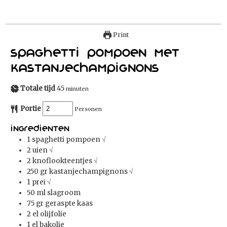
Print
Spaghetti Pompoen met
kastanjechampignons
Totale tijd
45
minuten
Portie
Personen
Ingredienten
1
spaghetti pompoen
√
2
uien
√
2
knoflookteentjes
√
250
gr
kastanjechampignons
√
1
prei
√
50
ml
slagroom
75
gr
geraspte kaas
2
el
olijfolie
1
el
bakolie