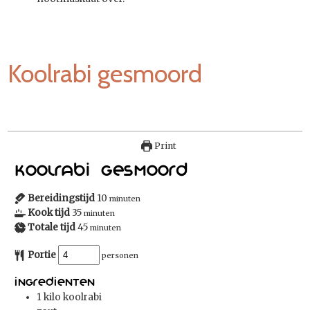
Koolrabi gesmoord
Print
Koolrabi gesmoord
Bereidingstijd
10
minuten
Kook tijd
35
minuten
Totale tijd
45
minuten
Portie
personen
Ingredienten
1
kilo koolrabi