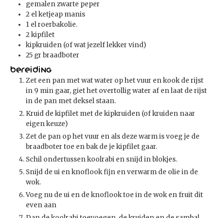
gemalen zwarte peper
2
el
ketjeap manis
1
el
roerbakolie.
2
kipfilet
kipkruiden (of wat jezelf lekker vind)
25
gr
braadboter
Bereiding
Zet een pan met wat water op het vuur en kook de rijst
in 9 min gaar, giet het overtollig water af en laat de rijst
in de pan met deksel staan.
Kruid de kipfilet met de kipkruiden (of kruiden naar
eigen keuze)
Zet de pan op het vuur en als deze warm is voeg je de
braadboter toe en bak de je kipfilet gaar.
Schil ondertussen koolrabi en snijd in blokjes.
Snijd de ui en knoflook fijn en verwarm de olie in de
wok.
Voeg nu de ui en de knoflook toe in de wok en fruit dit
even aan
Dan de koolrabi toevoegen, de kruiden en de sambal