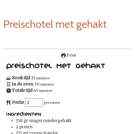
Preischotel met gehakt
Print
Preischotel met gehakt
Kook tijd
15
minuten
in de oven
30
minuten
Totale tijd
45
minuten
Portie
personen
Ingredienten
150
gr
mager rundergehakt
2
preien
175
ml
creme fraiche