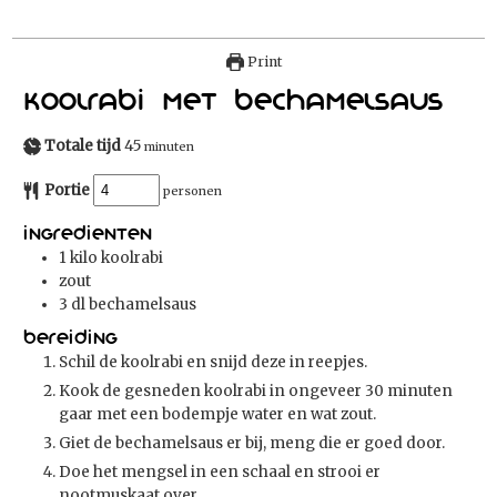
Print
Koolrabi met bechamelsaus
Totale tijd
45
minuten
Portie
personen
Ingredienten
1
kilo koolrabi
zout
3
dl
bechamelsaus
Bereiding
Schil de koolrabi en snijd deze in reepjes.
Kook de gesneden koolrabi in ongeveer 30 minuten
gaar met een bodempje water en wat zout.
Giet de bechamelsaus er bij, meng die er goed door.
Doe het mengsel in een schaal en strooi er
nootmuskaat over.