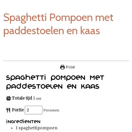
Spaghetti Pompoen met
paddestoelen en kaas
Print
Spaghetti Pompoen met
paddestoelen en kaas
Totale tijd
1
uur
Portie
Personen
Ingredienten
1
spaghettipompoen