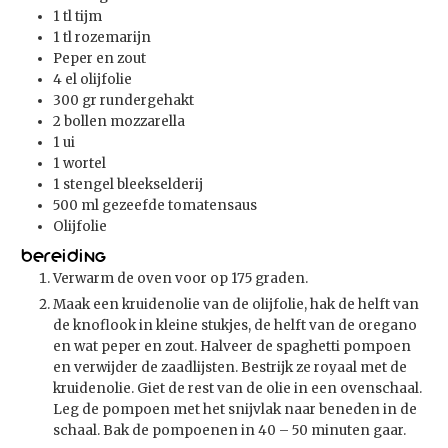
1
tl
tijm
1
tl
rozemarijn
Peper en zout
4
el
olijfolie
300
gr
rundergehakt
2
bollen mozzarella
1
ui
1
wortel
1
stengel bleekselderij
500
ml
gezeefde tomatensaus
Olijfolie
Bereiding
Verwarm de oven voor op 175 graden.
Maak een kruidenolie van de olijfolie, hak de helft van
de knoflook in kleine stukjes, de helft van de oregano
en wat peper en zout. Halveer de spaghetti pompoen
en verwijder de zaadlijsten. Bestrijk ze royaal met de
kruidenolie. Giet de rest van de olie in een ovenschaal.
Leg de pompoen met het snijvlak naar beneden in de
schaal. Bak de pompoenen in 40 – 50 minuten gaar.