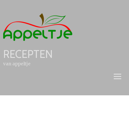
Skip
to
content
RECEPTEN
van appeltje