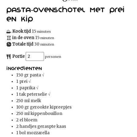
Pasta-ovenschotel met prei
en kip
Kook tijd
15
minuten
in de oven
15
minuten
Totale tijd
30
minuten
Portie
personen
Ingredienten
150
gr
pasta
√
1
prei
√
1
paprika
√
1
tak
peterselie
√
250
ml
melk
100
gr
gerookte kipreepjes
250
ml
kippenbouillon
2
el
bloem
2
handjes geraspte kaas
1
bol
mozzarella