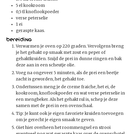
5
el
kookroom
0,5
tl
knoflookpoeder
verse peterselie
1
ei
geraspte kaas.
Bereiding
Verwarmen je oven op 220 graden. Vervolgens breng
je het gehakt op smaak met zout en peper of
gehaktkruiden. Snijd de prei in dunne ringen en bak
deze aan in een scheutje olie.
Voeg na ongeveer 5 minuten, als de prei een beetje
zacht is geworden, het gehakt toe.
Ondertussen meng je de creme fraiche, het ei, de
kookroom, knoflookpoeder en wat verse peterselie in
een mengbeker. Als het gehakt rul is, schep je deze
samen met de prei in een ovenschaal.
Tip: Je kunt ook je eigen favoriete kruiden toevoegen
om je gerecht je eigen smaak te geven.
Giet hier overheen het roommengsel en strooi
eventueel nog wat geraspte kaas over de ovenschotel.