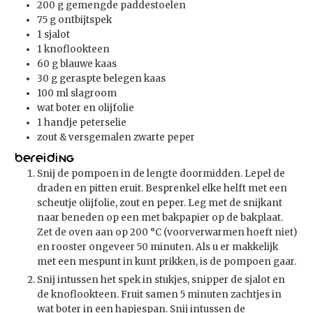
200
g
gemengde paddestoelen
75
g
ontbijtspek
1
sjalot
1
knoflookteen
60
g
blauwe kaas
30
g
geraspte belegen kaas
100
ml
slagroom
wat boter en olijfolie
1
handje
peterselie
zout & versgemalen zwarte peper
Bereiding
Snij de pompoen in de lengte doormidden. Lepel de
draden en pitten eruit. Besprenkel elke helft met een
scheutje olijfolie, zout en peper. Leg met de snijkant
naar beneden op een met bakpapier op de bakplaat.
Zet de oven aan op 200 °C (voorverwarmen hoeft niet)
en rooster ongeveer 50 minuten. Als u er makkelijk
met een mespunt in kunt prikken, is de pompoen gaar.
Snij intussen het spek in stukjes, snipper de sjalot en
de knoflookteen. Fruit samen 5 minuten zachtjes in
wat boter in een hapjespan. Snij intussen de