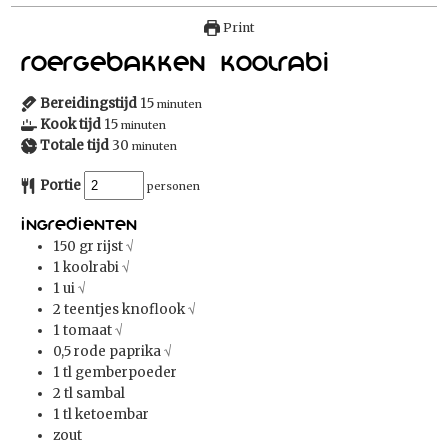
Print
Roergebakken Koolrabi
Bereidingstijd
15
minuten
Kook tijd
15
minuten
Totale tijd
30
minuten
Portie
personen
Ingredienten
150
gr
rijst
√
1
koolrabi
√
1
ui
√
2
teentjes knoflook
√
1
tomaat
√
0,5
rode paprika
√
1
tl
gemberpoeder
2
tl
sambal
1
tl
ketoembar
zout