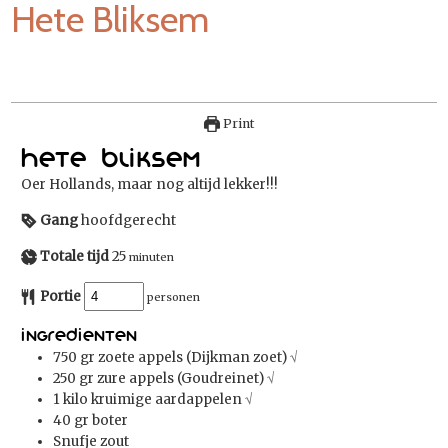
Hete Bliksem
Print
Hete Bliksem
Oer Hollands, maar nog altijd lekker!!!
Gang
hoofdgerecht
Totale tijd
25
minuten
Portie
personen
Ingredienten
750
gr
zoete appels (Dijkman zoet)
√
250
gr
zure appels (Goudreinet)
√
1
kilo
kruimige aardappelen
√
40
gr
boter
Snufje zout