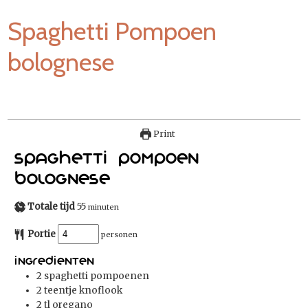
Spaghetti Pompoen
bolognese
Print
Spaghetti Pompoen
Bolognese
Totale tijd
55
minuten
Portie
personen
Ingredienten
2
spaghetti pompoenen
2
teentje knoflook
2
tl
oregano