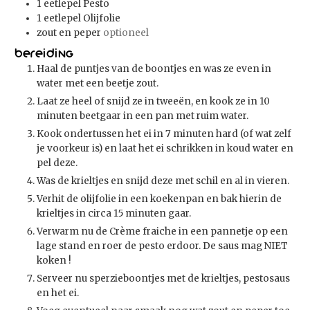
1
eetlepel
Pesto
1
eetlepel
Olijfolie
zout en peper
optioneel
Bereiding
Haal de puntjes van de boontjes en was ze even in
water met een beetje zout.
Laat ze heel of snijd ze in tweeën, en kook ze in 10
minuten beetgaar in een pan met ruim water.
Kook ondertussen het ei in 7 minuten hard (of wat zelf
je voorkeur is) en laat het ei schrikken in koud water en
pel deze.
Was de krieltjes en snijd deze met schil en al in vieren.
Verhit de olijfolie in een koekenpan en bak hierin de
krieltjes in circa 15 minuten gaar.
Verwarm nu de Crème fraiche in een pannetje op een
lage stand en roer de pesto erdoor. De saus mag NIET
koken !
Serveer nu sperzieboontjes met de krieltjes, pestosaus
en het ei.