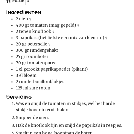
Portie
Ingredienten
2
uien
√
400
gr
tomaten (mag gepeld)
√
2
tenen knoflook
√
3
paprika's (het liefste een mix van kleuren)
√
20
gr
peterselie
√
300
gr
rundergehakt
25
gr
roomboter
70
gr
tomatenpuree
1
el
gerookt paprikapoeder (pikant)
3
el
bloem
2
runderbouillonblokjes
125
ml
zure room
Bereiding
Was en snijd de tomaten in stukjes, wel het harde
stukje bovenin eruit halen.
Snipper de uien.
Hak de knoflook fijn en snijd de paprika’s in reepjes.
Smelt in een hoge (soep)pan de boter.