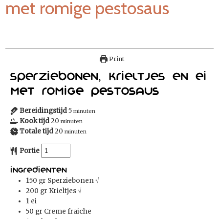
met romige pestosaus
Print
Sperziebonen, krieltjes en ei
met romige pestosaus
Bereidingstijd
5
minuten
Kook tijd
20
minuten
Totale tijd
20
minuten
Portie
Ingredienten
150
gr
Sperziebonen
√
200
gr
Krieltjes
√
1
ei
50
gr
Creme fraiche