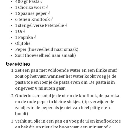
400
gr
Pasta
√
1
Chorizo worst
√
1
Spaanse peper
√
6
tenen
Knoflook
√
1
stengel
verse Peterselie
√
1
Ui
√
1
Paprika
√
Olijfolie
Peper (hoeveelheid naar smaak)
Zout (hoeveelheid naar smaak)
Bereiding
Zet een pan met voldoende water en een flinke snuf
zout op het vuur, wanneer het water kookt voeg je de
pasta toe en roer je de pasta even om. De pasta is in
ongeveer 9 minuten gaar.
Ondertussen snijd je de ui, en de knoflook, de paprika
en de rode peper in kleine stukjes. (tip: verwijder de
zaadjes in de peper als je niet van heel pittig eten
houdt)
Verhit nu olie in een pan en voeg de ui en knoflook toe
en bak dit, op niet al te hoog vuur, een minuut of 2.