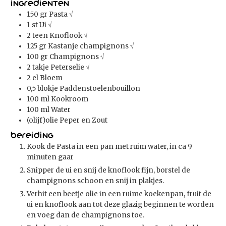
Ingredienten
150
gr
Pasta
√
1
st
Ui
√
2
teen
Knoflook
√
125
gr
Kastanje champignons
√
100
gr
Champignons
√
2
takje
Peterselie
√
2
el
Bloem
0,5
blokje Paddenstoelenbouillon
100
ml
Kookroom
100
ml
Water
(olijf)olie Peper en Zout
Bereiding
Kook de Pasta in een pan met ruim water, in ca 9
minuten gaar
Snipper de ui en snij de knoflook fijn, borstel de
champignons schoon en snij in plakjes.
Verhit een beetje olie in een ruime koekenpan, fruit de
ui en knoflook aan tot deze glazig beginnen te worden
en voeg dan de champignons toe.