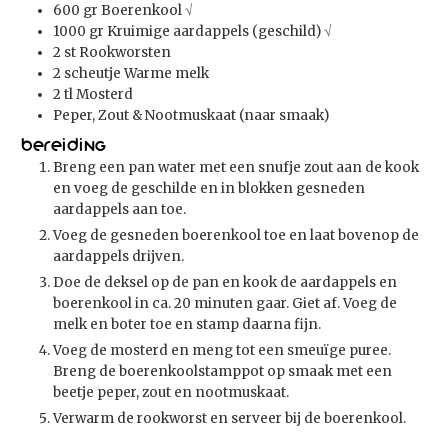
600
gr
Boerenkool
√
1000
gr
Kruimige aardappels (geschild)
√
2
st
Rookworsten
2
scheutje
Warme melk
2
tl
Mosterd
Peper, Zout & Nootmuskaat (naar smaak)
Bereiding
Breng een pan water met een snufje zout aan de kook
en voeg de geschilde en in blokken gesneden
aardappels aan toe.
Voeg de gesneden boerenkool toe en laat bovenop de
aardappels drijven.
Doe de deksel op de pan en kook de aardappels en
boerenkool in ca. 20 minuten gaar. Giet af. Voeg de
melk en boter toe en stamp daarna fijn.
Voeg de mosterd en meng tot een smeuïge puree.
Breng de boerenkoolstamppot op smaak met een
beetje peper, zout en nootmuskaat.
Verwarm de rookworst en serveer bij de boerenkool.