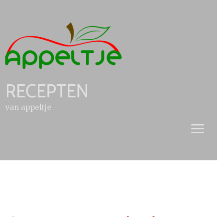
Skip
to
content
RECEPTEN
van appeltje