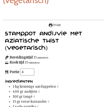
Print
Stamppot Andijvie met
Aziatische twist
(vegetarisch)
Bereidingstijd
15
minuten
Kook tijd
15
minuten
Portie
Ingredienten
1
kg
kruimige aardappelen
√
400
gr
andijvie
√
100
gr
taugé
√
15
gr
verse koriander
√
1
rode paprika
√