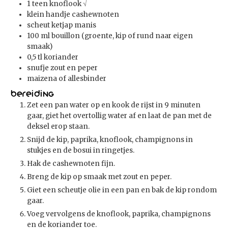
1
teen knoflook
√
klein handje cashewnoten
scheut ketjap manis
100
ml
bouillon (groente, kip of rund naar eigen
smaak)
0,5
tl
koriander
snufje zout en peper
maizena of allesbinder
Bereiding
Zet een pan water op en kook de rijst in 9 minuten
gaar, giet het overtollig water af en laat de pan met de
deksel erop staan.
Snijd de kip, paprika, knoflook, champignons in
stukjes en de bosui in ringetjes.
Hak de cashewnoten fijn.
Breng de kip op smaak met zout en peper.
Giet een scheutje olie in een pan en bak de kip rondom
gaar.
Voeg vervolgens de knoflook, paprika, champignons
en de koriander toe.