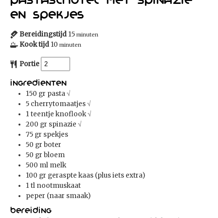
en spekjes
Bereidingstijd
15
minuten
Kook tijd
10
minuten
Portie
Ingredienten
150
gr
pasta
√
5
cherrytomaatjes
√
1
teentje knoflook
√
200
gr
spinazie
√
75
gr
spekjes
50
gr
boter
50
gr
bloem
500
ml
melk
100
gr
geraspte kaas (plus iets extra)
1
tl
nootmuskaat
peper (naar smaak)
Bereiding