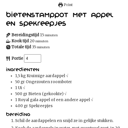
Print
Bietenstamppot met appel
en spekreepjes
Bereidingstijd
15
minuten
Kook tijd
20
minuten
Totale tijd
35
minuten
Portie
Ingredienten
1,5
kg
Kruimige aardappel
√
50
gr
Ongezouten roomboter
1
Ui
√
500
gr
Bieten (gekookte)
√
1
Royal gala appel of een andere appel
√
400
gr
Spekreepjes
Bereiding
Schil de aardappelen en snijd ze in gelijke stukken.