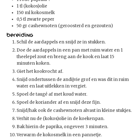
1
tl
(kokos)olie
150
ml
kokosmelk
0,5
tl
zwarte peper
50
gr
cashewnoten (geroosterd en gezouten)
Bereiding
Schil de aardappels en snijd ze in stukken.
Doe de aardappels in een pan met ruim water en 1
theelepel zout en breng aan de kook en laat 15
minuten koken.
Giet het kookvocht af.
Snijd ondertussen de andijvie grof en was dit in ruim
water en laat uitlekken in vergiet.
Spoel de taugé af met koud water.
Spoel de koriander af en snijd deze fijn.
Snijd/hak ook de cashewnoten alvast in kleine stukjes.
Verhit nu de (kokos)olie in de koekenpan.
Bak hierin de paprika, ongeveer 3 minuten.
Verwarm de kokosmelk in een pannetje.