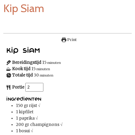
Kip Siam
Print
Kip Siam
Bereidingstijd
15
minuten
Kook tijd
15
minuten
Totale tijd
30
minuten
Portie
Ingredienten
150
gr
rijst
√
1
kipfilet
1
paprika
√
200
gr
champignons
√
1
bosui
√