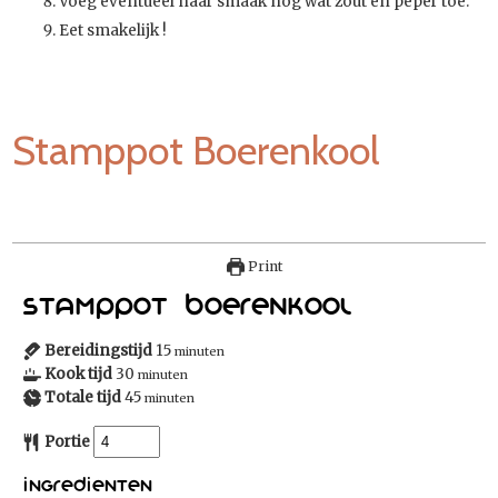
Voeg eventueel naar smaak nog wat zout en peper toe.
Eet smakelijk !
Stamppot Boerenkool
Print
Stamppot Boerenkool
Bereidingstijd
15
minuten
Kook tijd
30
minuten
Totale tijd
45
minuten
Portie
Ingredienten