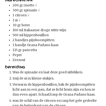
Ingredienten
200
gr
risotto
√
300
gr
spinazie
√
1
citroen
√
1
ui
√
30
gr
boter
100
ml
Italiaanse droge witte wijn
500
ml
kippenbouillon
2
handjes pijnboompitten
1
handje Grana Padano kaas
125
gr
pancetta
Peper
Zeezout
Bereiding
Was de spinazie en laat deze goed uitlekken.
Snij de ui in kleine stukjes.
Verwarm de kippenbouillon, bak de pijnboompitten
licht aan in een pan, dat ze licht bruin zijn en hou ze
dan even apart. Schaaf/rasp de Grana Padano kaas.
was de schil van de citroen en rasp het gele gedeelte
van de buitenkant van de citroen.