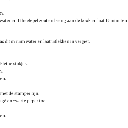
en.
ater en 1 theelepel zout en breng aan de kook en laat 15 minuten
 dit in ruim water en laat uitlekken in vergiet.
kleine stukjes.
n.
ten.
.
 met de stamper fijn.
ugé en zwarte peper toe.
en.