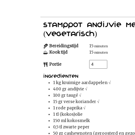
Stamppot Andijvie me
(vegetarisch)
Bereidingstijd
15
minuten
Kook tijd
15
minuten
Portie
Ingredienten
1
kg
kruimige aardappelen
√
400
gr
andijvie
√
100
gr
taugé
√
15
gr
verse koriander
√
1
rode paprika
√
1
tl
(kokos)olie
150
ml
kokosmelk
0,5
tl
zwarte peper
50
gr
cashewnoten (geroosterd en gezo