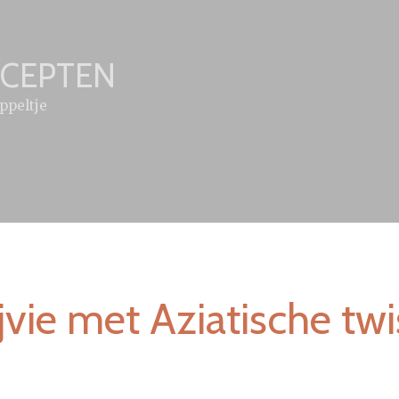
ECEPTEN
ppeltje
ie met Aziatische twi