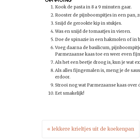
Bereiding
Kook de pasta in 8 a 9 minuten gaar.
Rooster de pijnboompitjes in een pan, zon
Snijd de gerookte kip in stukjes.
Was en snijd de tomaatjes in vieren.
Doe de spinazie in een hakmolen of in b
Voeg daarna de basilicum, pijnboompitjes
Parmezaanse kaas toe en weer even fijn 
Als het een beetje droog is, kun je wat ex
Als alles fijngemalen is, meng je de saus door de pasta en meng je de stukjes gerookte kip en de tomaatjes
erdoor.
Strooi nog wat Parmezaanse kaas over d
Eet smakelijk!
« lekkere krieltjes uit de koekenpan