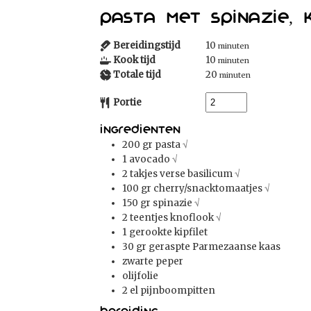
Pasta met spinazie, 
Bereidingstijd
10
minuten
Kook tijd
10
minuten
Totale tijd
20
minuten
Portie
Ingredienten
200
gr
pasta
√
1
avocado
√
2
takjes verse basilicum
√
100
gr
cherry/snacktomaatjes
√
150
gr
spinazie
√
2
teentjes knoflook
√
1
gerookte kipfilet
30
gr
geraspte Parmezaanse kaas
zwarte peper
olijfolie
2
el
pijnboompitten