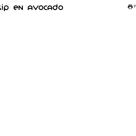
kip en avocado
P