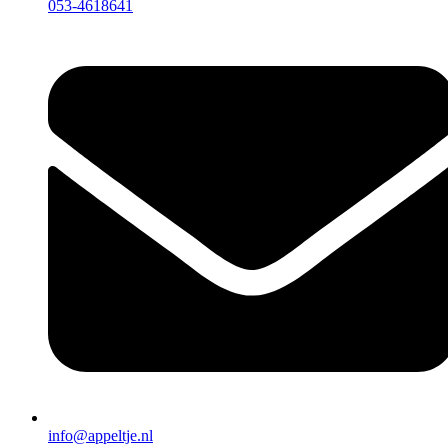
053-4618641
info@appeltje.nl